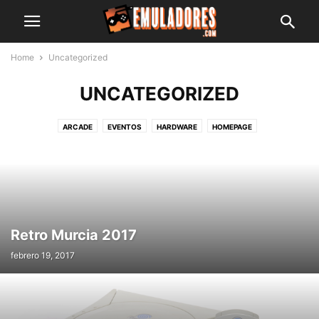
Home
Uncategorized
UNCATEGORIZED
ARCADE
EVENTOS
HARDWARE
HOMEPAGE
JUEGOS DE LA SEMANA
MEGADRIVE
MICROSOFT
NEOGEO
NINTENDO
ORDENADORES
PIMBALL
REVIEWS / ANALISIS
SONY
Retro Murcia 2017
febrero 19, 2017