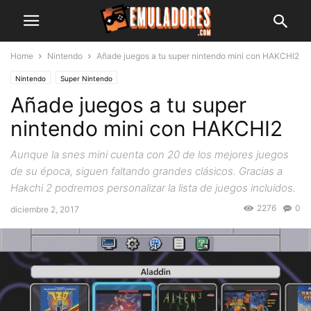
Home
Nintendo
Añade juegos a tu super nintendo mini con HAKCHI2
Nintendo
Super Nintendo
Añade juegos a tu super
nintendo mini con HAKCHI2
Aunque la snes mini cuenta con 20 de los mejores juegos
de su época, siguen faltando grandes clásicos. Gracias a
Hakchi 2 podremos personalizar la lista de juegos incluidos.
2276
0
diciembre 2, 2017