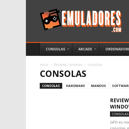
Emuladores
CONSOLAS
ARCADE
ORDENADOR
Inicio
Reviews / Analisis
consolas
CONSOLAS
CONSOLAS
HARDWARE
MANDOS
SOFTWAR
REVIEW
WINDO
CONSOLAS
GPD es no
consolas g