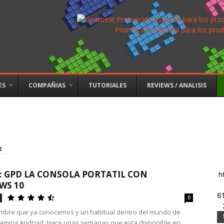
Promoción especial para los prod
ES
COMPAÑIAS
TUTORIALES
REVIEWS / ANALISIS
E
: GPD LA CONSOLA PORTATIL CON
h
WS 10
6
0
mbre que ya conocemos y un habitual dentro del mundo de
aming Android. Hace unas semanas que esta disponible en