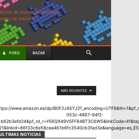
uctos de Xiaomi!!
FORO
BAZAR
MÁS RECIENTES
ttps://www.amazon.es/dp/B0F2J4SYJ2?_encoding=UTF8&th=1&pf
053c-4867-94f2-
1b62b3efd24&pf_rd_r=YE6QX49VSFF84BT3C6W5&linkCode=ll1&ta
21&linkId=86f33c6e58cea4b1b6fc3540cb3fad3e&language=es_ES&re
ULTIMAS NOTICIAS